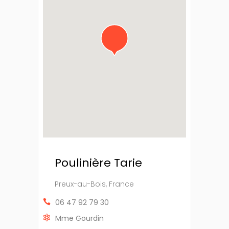
de contact
propose
un / une
06 47 92 79 30
:
Mme Gourdin
Une Poulinière
contact@sospoulains.fr
allaitante
Date de
Race
publication
Poulinière Tarie
SF
Preux-au-Bois, France
06 47 92 79 30
Je dispose d'un van
Mme Gourdin