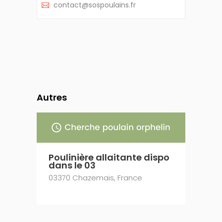
(oui/non)
contact@sospoulains.fr
Autres
Poulinière allaitante dispo
Poulinière allaitante dispo
Pouli
dans le 03
dans le 22
dans 
03370 Chazemais, France
22600 Loudéac, France
25340 
France