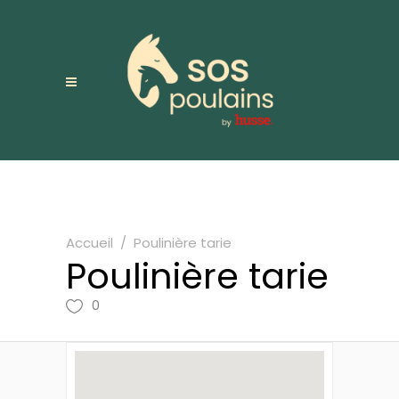
Accueil
/
Poulinière tarie
Poulinière tarie
0
Coordonées
Je